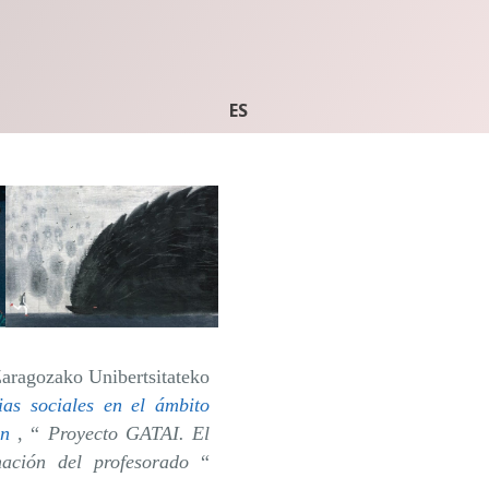
ES
aragozako Unibertsitateko
ias sociales en el ámbito
uan
, “
Proyecto GATAI. El
mación del profesorado
“