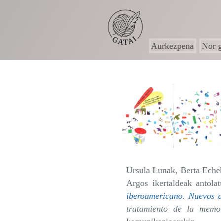
Skip
to
the
content.
Aurkezpena
Nor 
Ursula Lunak, Berta Eche
Argos ikertaldeak antola
iberoamericano. Nuevos d
tratamiento de la memo