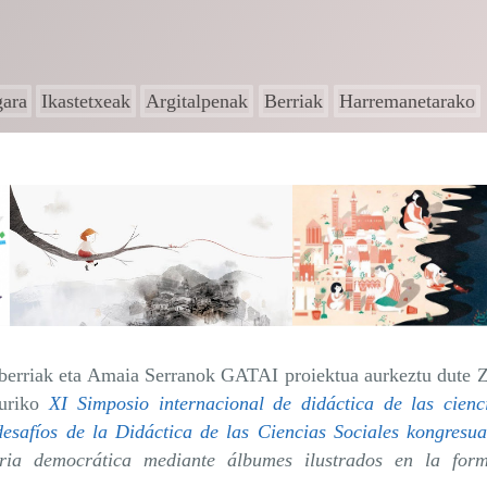
gara
Ikastetxeak
Argitalpenak
Berriak
Harremanetarako
berriak eta Amaia Serranok GATAI proiektua aurkeztu dute Z
turiko
XI Simposio internacional de didáctica de las cienc
esafíos de la Didáctica de las Ciencias Sociales kongres
ria democrática mediante álbumes ilustrados en la for