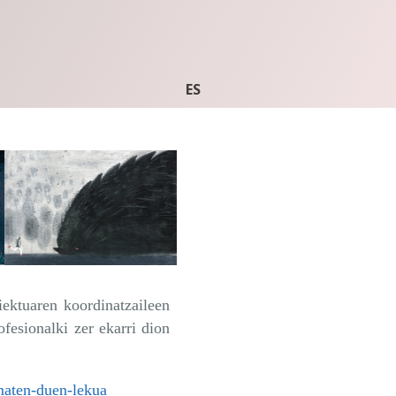
ES
iektuaren koordinatzaileen
ofesionalki zer ekarri dion
maten-duen-lekua