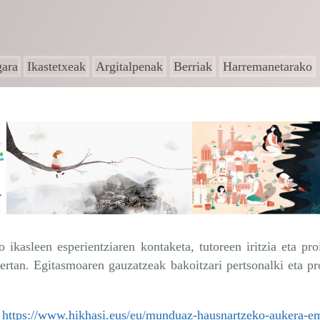
gara
Ikastetxeak
Argitalpenak
Berriak
Harremanetarako
kasleen esperientziaren kontaketa, tutoreen iritzia eta pro
ertan. Egitasmoaren gauzatzeak bakoitzari pertsonalki eta pr
:
https://www.hikhasi.eus/eu/munduaz-hausnartzeko-aukera-e