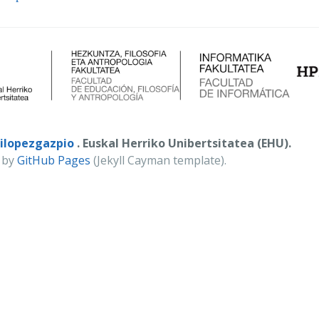
ilopezgazpio
. Euskal Herriko Unibertsitatea (EHU).
 by
GitHub Pages
(Jekyll Cayman template).