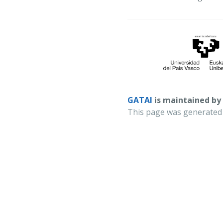
GATAI
is maintained by
This page was generated