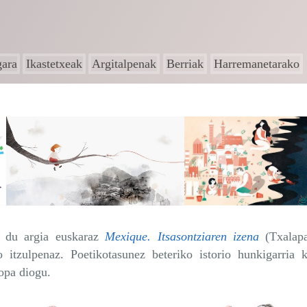
gara
Ikastetxeak
Argitalpenak
Berriak
Harremanetarako
si du argia euskaraz
Mexique. Itsasontziaren izena
(Txalapa
o itzulpenaz. Poetikotasunez beteriko istorio hunkigarria k
opa diogu.