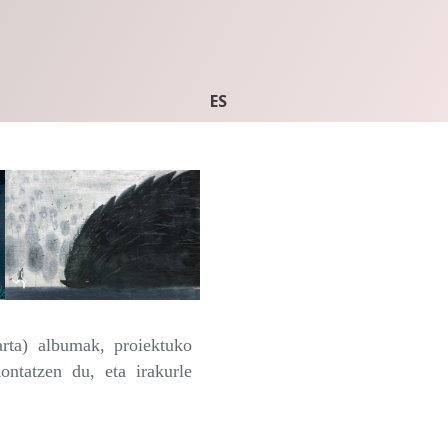
ES
rta) albumak, proiektuko
ontatzen du, eta irakurle