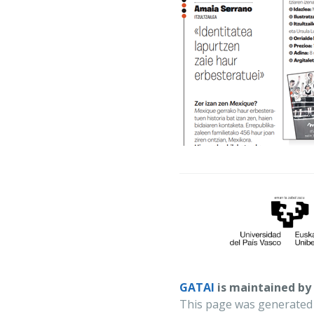
GATAI
is maintained by
This page was generated