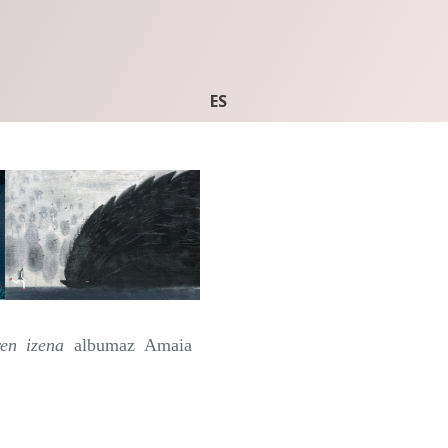
ES
ren izena
albumaz Amaia