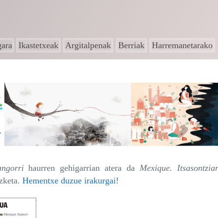
gara
Ikastetxeak
Argitalpenak
Berriak
Harremanetarako
ngorri
haurren gehigarrian atera da
Mexique. Itsasontzia
izketa.
Hementxe duzue irakurgai!