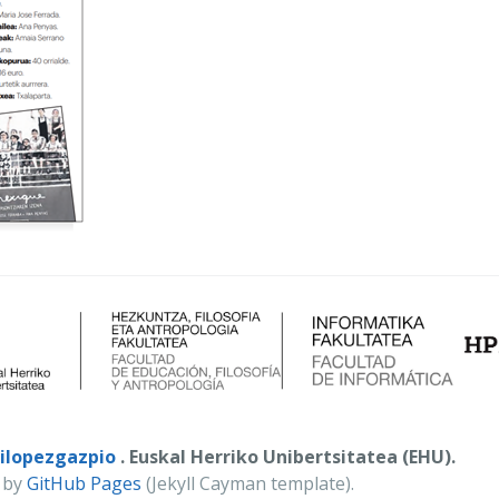
ilopezgazpio
. Euskal Herriko Unibertsitatea (EHU).
 by
GitHub Pages
(Jekyll Cayman template).